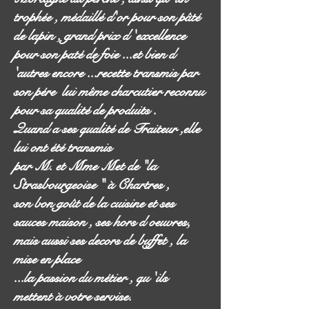
trophée , médaillé d'or pour son pâté
de lapin , grand prix d 'excellence
pour son paté de foie ...et bien d
'autres encore ...recette transmis par
son pére lui même charcutier reconnu
pour sa qualité de produits .
Quand a ses qualité de Traiteur ,elle
lui ont été transmis
par M. et Mme Met de "la
Strasbourgeoise " à Chartres ,
son bon goût de la cuisine et ses
sauces maison , ses hors d oeuvres,
mais aussi ses decors de buffet , la
mise en place
...la passion du métier , qu 'ils
mettent à votre servise.