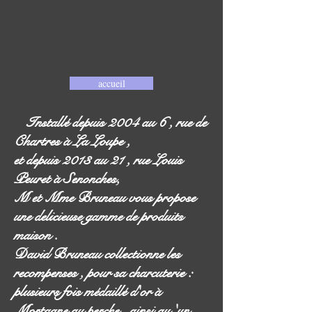
accueil
III
Installé depuis 2004 au 6 , rue de
Chartres à La Loupe ,
et depuis 2013 au 21 , rue Louis
Peuret à Senonches,
M et Mme Bruneau vous propose
une delicieuse gamme de produits
maison .
David Bruneau collectionne les
recompenses , pour sa charcuterie :
plusieurs fois médaillé d'or à
Mortagne au perche , ainsi qu 'un